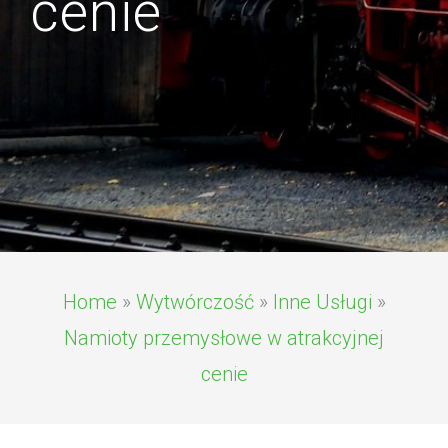
cenie
Home
»
Wytwórczość
»
Inne Usługi
»
Namioty przemysłowe w atrakcyjnej
cenie