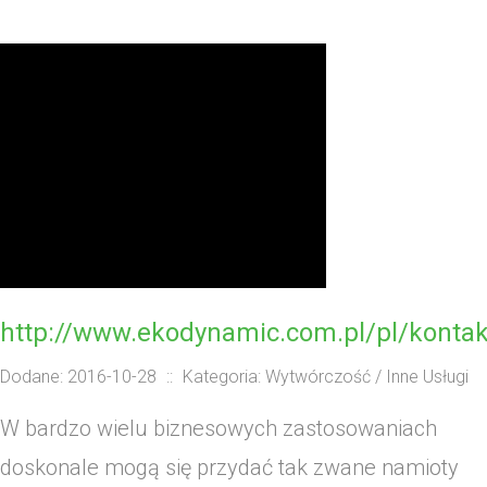
http://www.ekodynamic.com.pl/pl/kontak
Dodane: 2016-10-28
::
Kategoria: Wytwórczość / Inne Usługi
W bardzo wielu biznesowych zastosowaniach
doskonale mogą się przydać tak zwane namioty