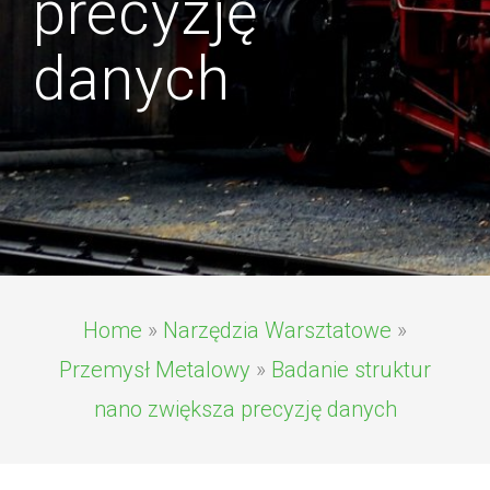
precyzję
danych
Home
»
Narzędzia Warsztatowe
»
Przemysł Metalowy
»
Badanie struktur
nano zwiększa precyzję danych