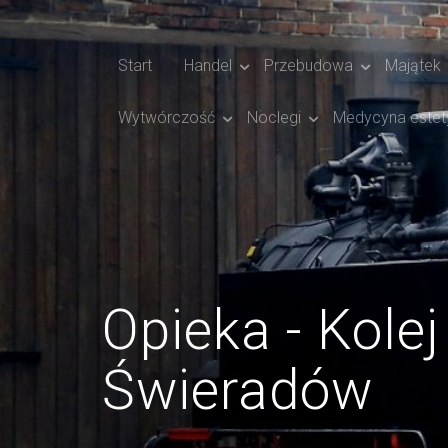
Start
Handel
Przebudowa
Majątek
Wytwórczość
Noclegi
Medycyna estet
Opieka - Kole
Świeradów