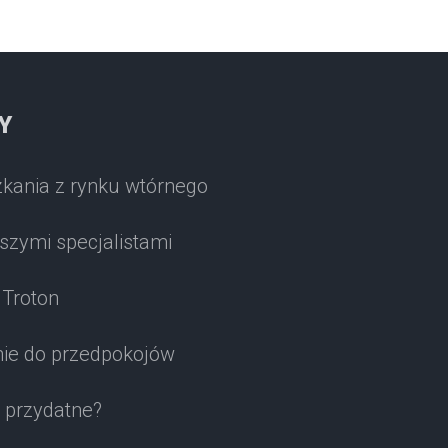
Y
ania z rynku wtórnego
aszymi specjalistami
Troton
ie do przedpokojów
ą przydatne?