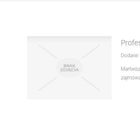
Profe
Dodane:
Martwisz
zajmować