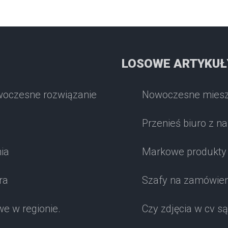
LOSOWE ARTYKUŁ
woczesne rozwiązanie
Nowoczesne mieszk
Przenieś biuro z n
ia
Markowe produkty 
ra
Szafy na zamówien
e w regionie.
Czy zdjęcia w cv s