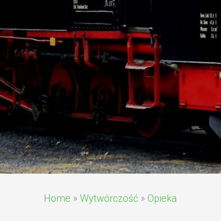
Home
»
Wytwórczość
»
Opieka