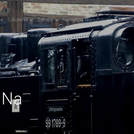
Szkolenia
Zakupy
Narzędzia Warsztatowe
Prze
yczna
Firmware
Kontakt
j Na