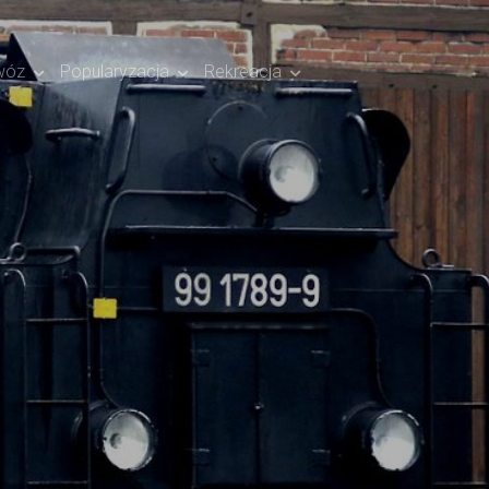
wóz
Popularyzacja
Rekreacja