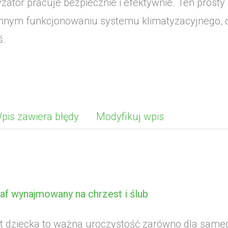
yzator pracuje bezpiecznie i efektywnie. Ten pros
nnym funkcjonowaniu systemu klimatyzacyjnego, d
ś.
pis zawiera błędy
Modyfikuj wpis
af wynajmowany na chrzest i ślub
t dziecka to ważna uroczystość zarówno dla samego 