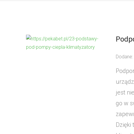
Podpo
Dodane:
Podpor
urządz
jest n
go w s
zapewn
Dzięki