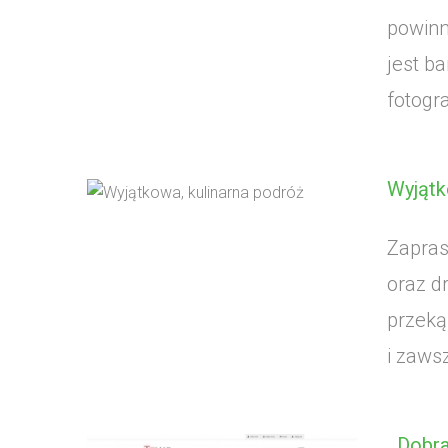
powinn
jest b
fotogr
Wyjątk
Zapras
oraz d
przeką
i zawsz
Dobra