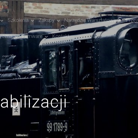
Szkolenia
Zakupy
Narzędzia Warsztatowe
Prze
yczna
Firmware
Kontakt
bilizacji