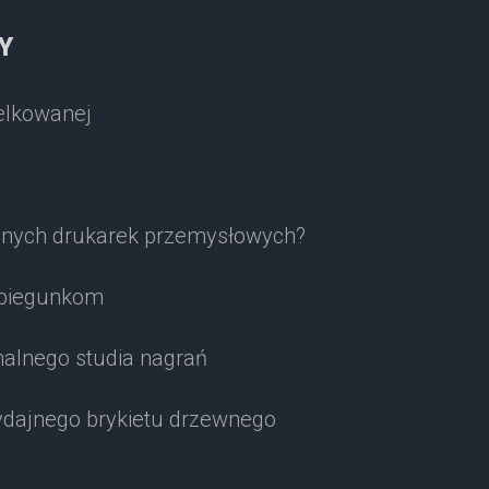
Y
elkowanej
jnych drukarek przemysłowych?
 biegunkom
alnego studia nagrań
ydajnego brykietu drzewnego