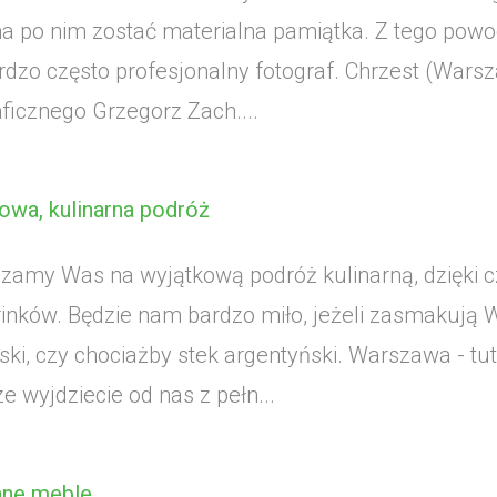
a po nim zostać materialna pamiątka. Z tego pow
ardzo często profesjonalny fotograf. Chrzest (Wars
aficznego Grzegorz Zach....
owa, kulinarna podróż
zamy Was na wyjątkową podróż kulinarną, dzięki 
rinków. Będzie nam bardzo miło, jeżeli zasmakuj
ski, czy chociażby stek argentyński. Warszawa - t
e wyjdziecie od nas z pełn...
ne meble