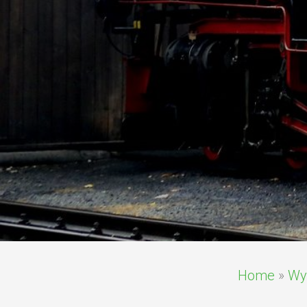
Home
»
Wy