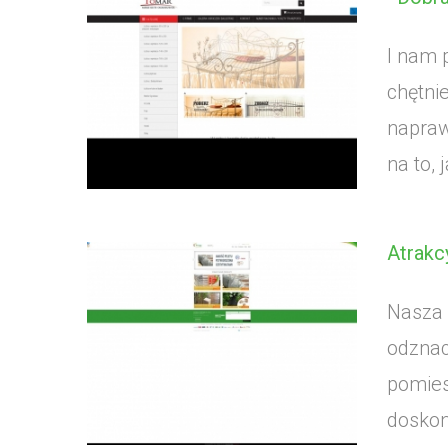
I nam 
chętni
napraw
na to, 
Atrakc
Nasza 
odznac
pomies
doskona