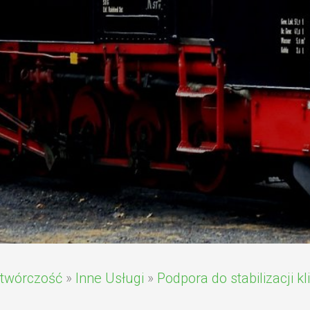
twórczość
»
Inne Usługi
»
Podpora do stabilizacji k