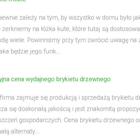
pewnie zależy na tym, by wszystko w domu było jak
e zerkniemy na łóżka kute, które tutaj są dostosow
dę wiele. Powinniśmy przy tym zwrócić uwagę na
jaka będzie jego funk...
yjna cena wydajnego brykietu drzewnego
firma zajmuje się produkcją i sprzedażą brykietu 
za się doskonałą jakością i jest znakomitą propoz
zczeń gospodarczych. Cena brykietu drzewnego or
łą alternaty...