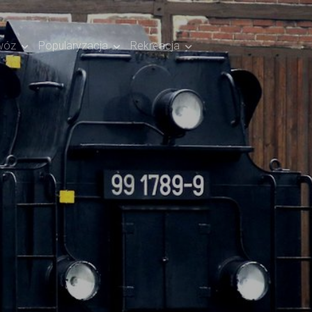
wóz
Popularyzacja
Rekreacja