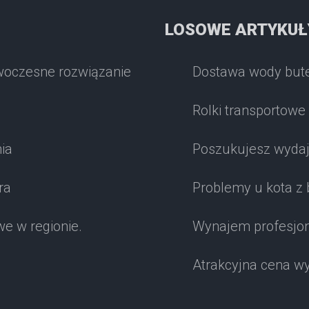
LOSOWE ARTYKUŁ
woczesne rozwiązanie
Dostawa wody but
Rolki transportowe
ia
Poszukujesz wyda
ra
Problemy u kota z
e w regionie.
Wynajem profesjon
Atrakcyjna cena w