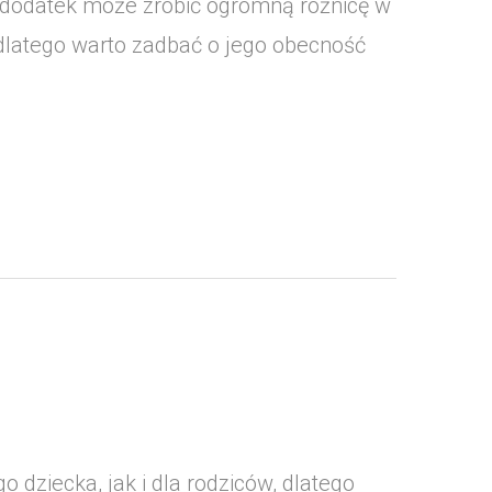
ty dodatek może zrobić ogromną różnicę w
latego warto zadbać o jego obecność
dziecka, jak i dla rodziców, dlatego