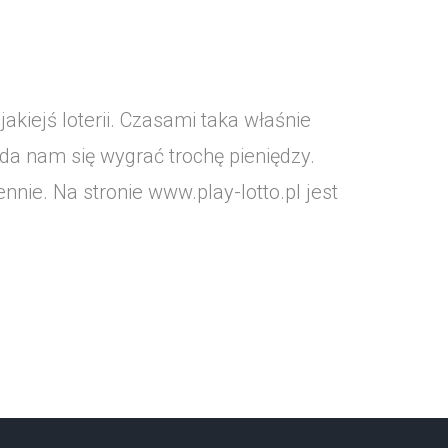
kiejś loterii. Czasami taka właśnie
uda nam się wygrać trochę pieniędzy.
nnie. Na stronie www.play-lotto.pl jest