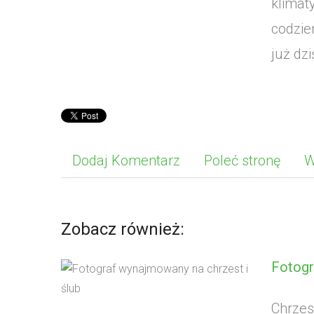
klimat
codzie
już dzi
Dodaj Komentarz
Poleć stronę
W
Zobacz również:
Fotogr
Chrzes