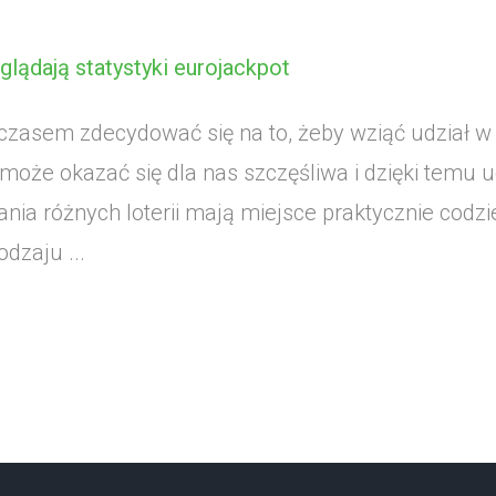
glądają statystyki eurojackpot
czasem zdecydować się na to, żeby wziąć udział w ja
a może okazać się dla nas szczęśliwa i dzięki temu 
nia różnych loterii mają miejsce praktycznie codzie
odzaju ...