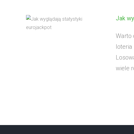
Jak wy
Warto 
loteri
Losowa
wiele r