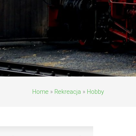
Home
»
Rekreacja
»
Hobby