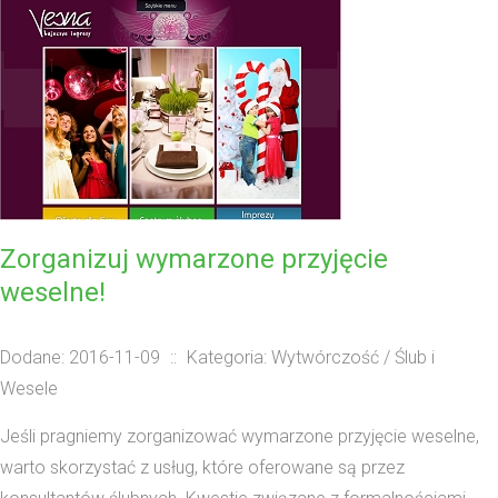
Zorganizuj wymarzone przyjęcie
weselne!
Dodane: 2016-11-09
::
Kategoria: Wytwórczość / Ślub i
Wesele
Jeśli pragniemy zorganizować wymarzone przyjęcie weselne,
warto skorzystać z usług, które oferowane są przez