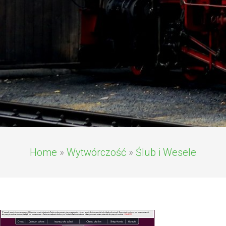
Home
»
Wytwórczość
»
Ślub i Wesele