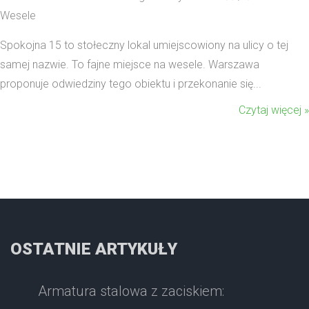
Wesele
Spokojna 15 to stołeczny lokal umiejscowiony na ulicy o tej
samej nazwie. To fajne miejsce na wesele. Warszawa
proponuje odwiedziny tego obiektu i przekonanie się...
Czytaj więcej »
OSTATNIE ARTYKUŁY
Armatura stalowa z zaciskiem: