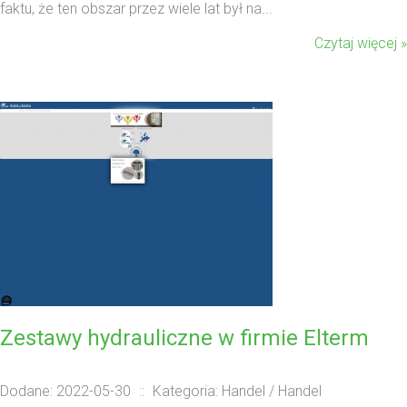
faktu, że ten obszar przez wiele lat był na...
Czytaj więcej »
Zestawy hydrauliczne w firmie Elterm
Dodane: 2022-05-30
::
Kategoria: Handel / Handel