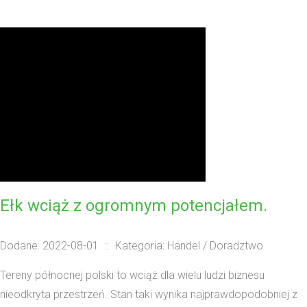
Ełk wciąż z ogromnym potencjałem.
Dodane: 2022-08-01
::
Kategoria: Handel / Doradztwo
Tereny północnej polski to wciąż dla wielu ludzi biznesu
nieodkryta przestrzeń. Stan taki wynika najprawdopodobniej z