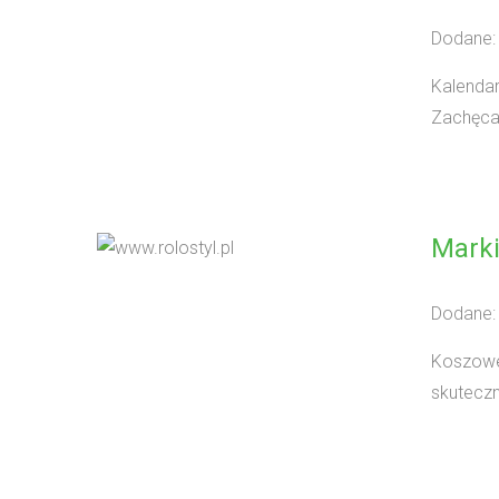
Dodane:
Kalendar
Zachęcam
Marki
Dodane:
Koszowe 
skuteczn