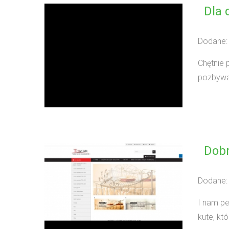
Dla 
Dodane:
Chętnie 
pozbywać
Dobr
Dodane:
I nam pe
kute, któr