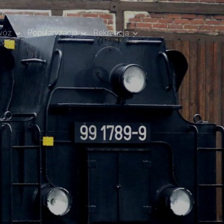
wóz
Popularyzacja
Rekreacja