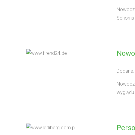
Nowoczes
Schornst
Nowo
Dodane:
Nowocze
wyglądu.
Perso