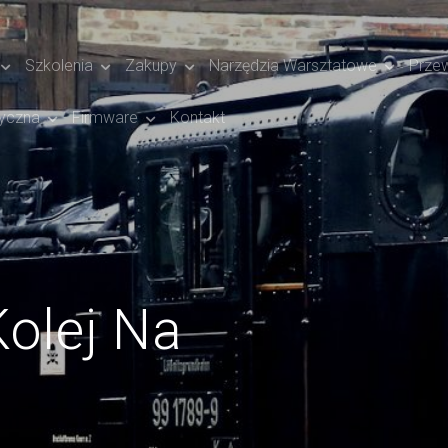
Szkolenia
Zakupy
Narzędzia Warsztatowe
Prze
yczna
Firmware
Kontakt
Kolej Na