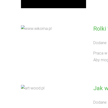
Rolki
Dodane:
Praca w 
Aby mogł
Jak w
Dodane: