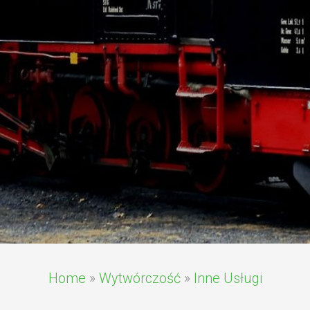
Home
»
Wytwórczość
»
Inne Usługi