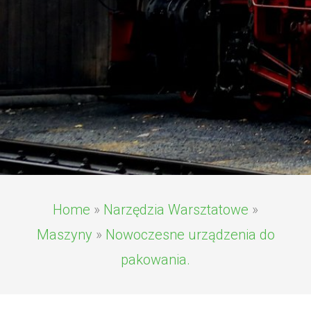
Home
»
Narzędzia Warsztatowe
»
Maszyny
»
Nowoczesne urządzenia do
pakowania.