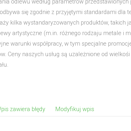
nia odlewu według parametrów przedstawionych p
 odbywa się zgodnie z przyjętymi standardami dla t
aży kilka wystandaryzowanych produktów, takich j
lewy artystyczne (m.in. różnego rodzaju metale i m
yjne warunki współpracy, w tym specjalne promocje 
w. Ceny naszych usług są uzależnione od wielkoś
ału.
pis zawiera błędy
Modyfikuj wpis