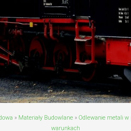
dowa
»
Materiały Budowlane
»
Odlewanie metali w 
warunkach