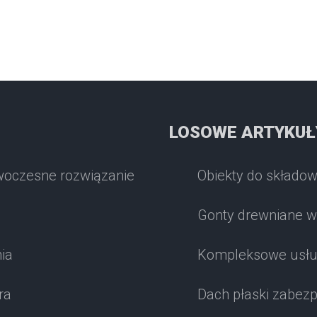
LOSOWE ARTYKUŁ
woczesne rozwiązanie
Obiekty do składow
Gonty drewniane w
ia
Kompleksowe usług
ra
Dach płaski zabez