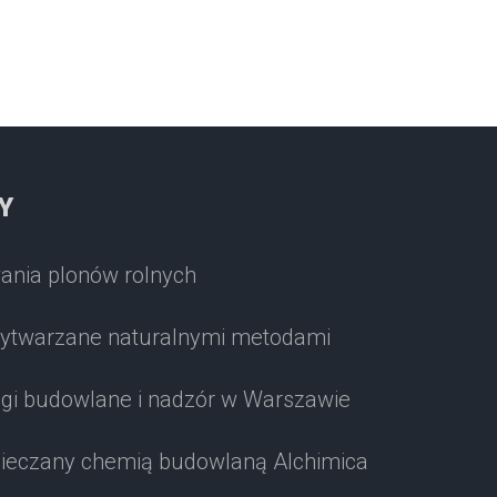
Y
ania plonów rolnych
ytwarzane naturalnymi metodami
i budowlane i nadzór w Warszawie
pieczany chemią budowlaną Alchimica