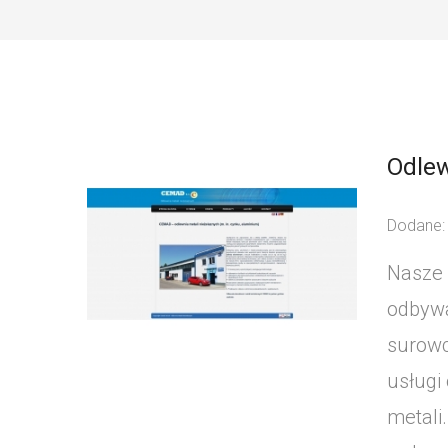
Odlew
Dodane:
Nasze 
odbywa
surowc
usługi
metali