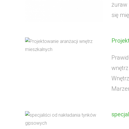
żuraw 
się mię
Projek
Prawid
wnętrz
Wnętrz
Marzen
specja