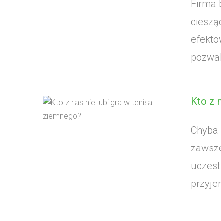
Firma 
cieszą
efekto
pozwala
Kto z 
Chyba k
zawsze
uczest
przyjem