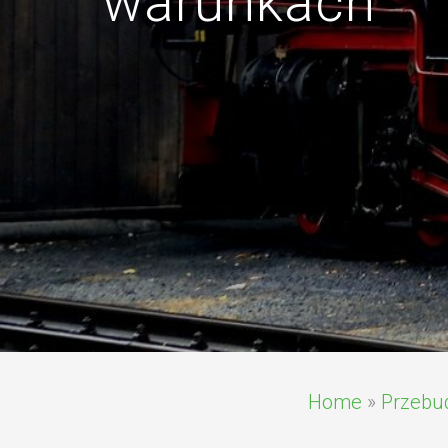
warunkach
Home
»
Przebu