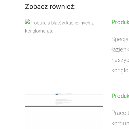
Zobacz również:
Produk
Specja
łazien
naszyc
konglo
Produk
Prace 
komuna