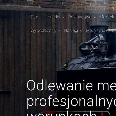
Start
Handel
Przebudowa
Majątek
Wytwórczość
Noclegi
Medycyna estet
Odlewanie me
profesjonalny