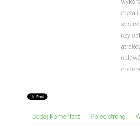
wykona
metali
sprzed
czy od
atrakc
odlewó
materi
Dodaj Komentarz
Poleć stronę
W