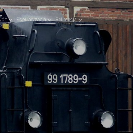
wóz
Popularyzacja
Rekreacja