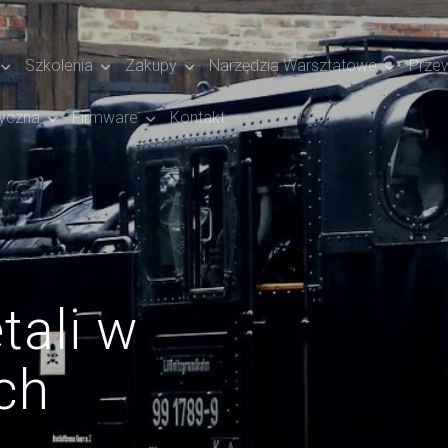
Szkolenia
Zakupy
Narzędzia Warsztatowe
Prze
yczna
Firmware
Kontakt
tali w
ch