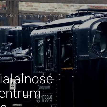
Szkolenia
Zakupy
Narzędzia Warsztatowe
Prze
yczna
Firmware
Kontakt
iałalność
entrum