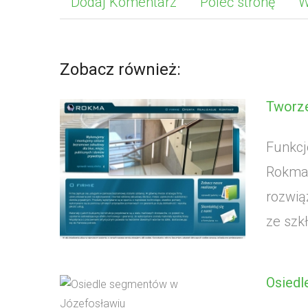
Dodaj Komentarz
Poleć stronę
W
Zobacz również:
Tworze
Funkcj
Rokma,
rozwią
ze szk
Osiedl