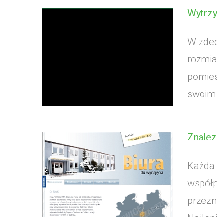
Wytrzy
W zdec
rozmia
pomies
swoim 
Znalezi
Każda 
współp
przezn