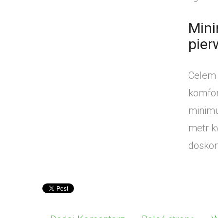
Mini
pie
Celem 
komfor
minimu
metr k
doskon