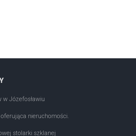
Y
 w Józefosławiu
oferująca nieruchomości.
ej stolarki szklanej