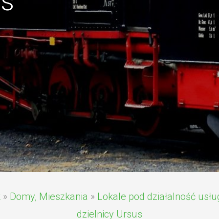
us
k
»
Domy, Mieszkania
»
Lokale pod działalność us
dzielnicy Ursus