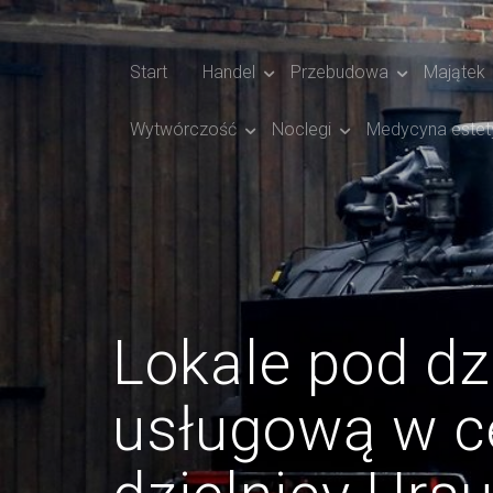
Start
Handel
Przebudowa
Majątek
Wytwórczość
Noclegi
Medycyna estet
Lokale pod dz
usługową w c