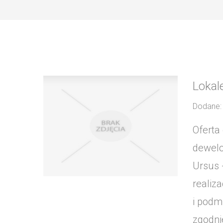
Lokal
Dodane:
Oferta
dewelo
Ursus 
realiz
i podm
zgodni