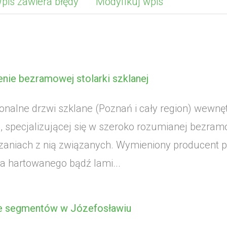
pis zawiera błędy
Modyfikuj wpis
nie bezramowej stolarki szklanej
onalne drzwi szklane (Poznań i cały region) wewnę
 specjalizującej się w szeroko rozumianej bezramo
zaniach z nią związanych. Wymieniony producent 
ła hartowanego bądź lami...
e segmentów w Józefosławiu