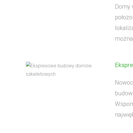
Domy w
położo
lokali
można 
Ekspr
Nowocz
budowl
Wspomn
najwię