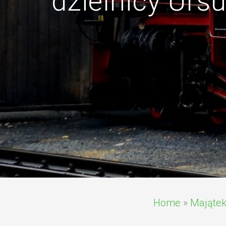
dzielnicy Urs
Home
»
Mająte