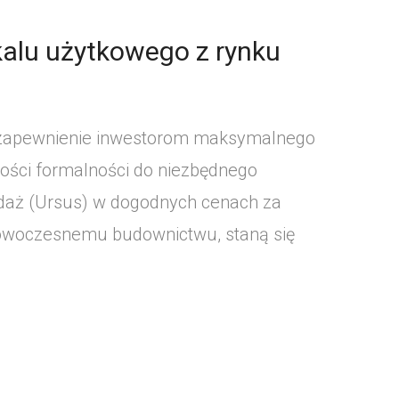
kalu użytkowego z rynku
t zapewnienie inwestorom maksymalnego
ilości formalności do niezbędnego
daż (Ursus) w dogodnych cenach za
i nowoczesnemu budownictwu, staną się