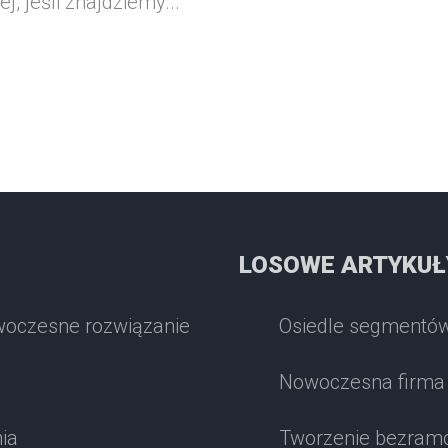
ej, jeśli znajdziemy...
LOSOWE ARTYKUŁ
woczesne rozwiązanie
Osiedle segmentów
Nowoczesna firma 
ia
Tworzenie bezramow