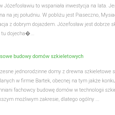
 Józefosławiu to wspaniała inwestycja na lata. J
na na jej południu. W pobliżu jest Piaseczno, Mysia
zacja z dobrym dojazdem. Józefosław jest dobrze 
tu dojecha�...
esowe budowy domów szkieletowych
esne jednorodzinne domy z drewna szkieletowe są
anych w firmie Bartek, obecnej na tym jakże konku
iani fachowcy budowę domów w technologii szkie
kszym możliwym zakresie, dlatego ogólny ...